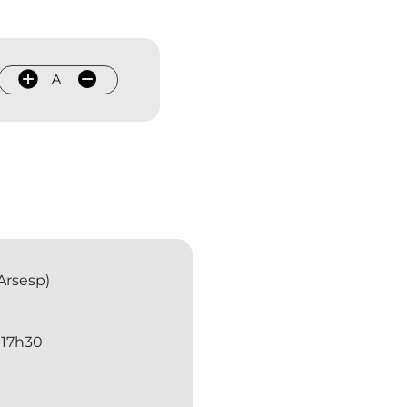
A
Arsesp)
 17h30