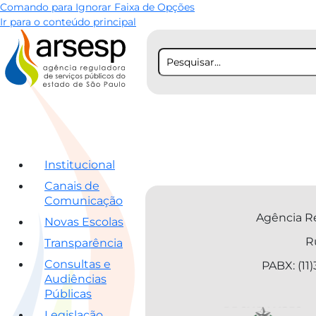
Comando para Ignorar Faixa de Opções
Ir para o conteúdo principal
Institucional
Canais de
Comunicação
Agência Re
Novas Escolas
R
Transparência
Consultas e
PABX: (11
Audiências
Públicas
Legislação