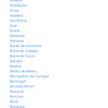
Arealva
Areiópolis
Arujá
Aspásia
Auriflama
Avaí
Avaré
Balbinos
Bananal
Barão de Antonina
Barra do Chapéu
Barra do Turvo
Barueri
Bastos
Bento de Abreu
Bernardino de Campos
Bertioga*
Biritiba Mirim*
Bocaina
Boituva
Borá
Boracéia