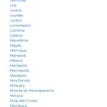
Lavrinhas*
Lins
Lorena
Lourdes
Lucélia
Lucianópolis
Luiziania
Lutecia
Macedônia
Magda
Mairinque
Mairiporã
Maracaí
Mariápolis
Marinópolis
Mesópolis
Mira Estrela
Miracatu
Mirante do Paranapanema
Mococa
Mogi das Cruzes
Mombuca