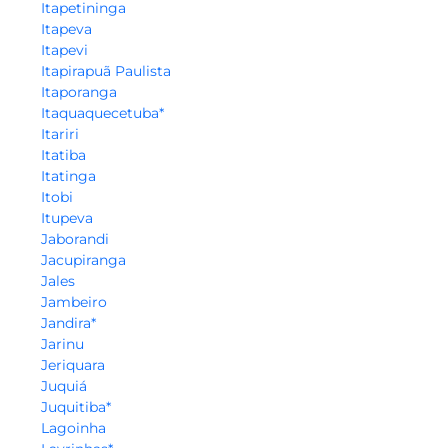
Itapetininga
Itapeva
Itapevi
Itapirapuã Paulista
Itaporanga
Itaquaquecetuba*
Itariri
Itatiba
Itatinga
Itobi
Itupeva
Jaborandi
Jacupiranga
Jales
Jambeiro
Jandira*
Jarinu
Jeriquara
Juquiá
Juquitiba*
Lagoinha