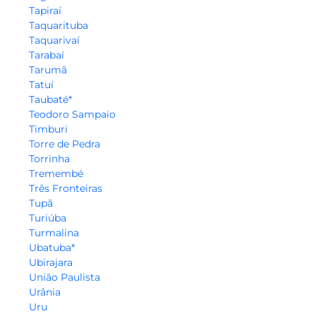
Tapiraí
Taquarituba
Taquarivaí
Tarabaí
Tarumã
Tatuí
Taubaté*
Teodoro Sampaio
Timburi
Torre de Pedra
Torrinha
Tremembé
Três Fronteiras
Tupã
Turiúba
Turmalina
Ubatuba*
Ubirajara
União Paulista
Urânia
Uru