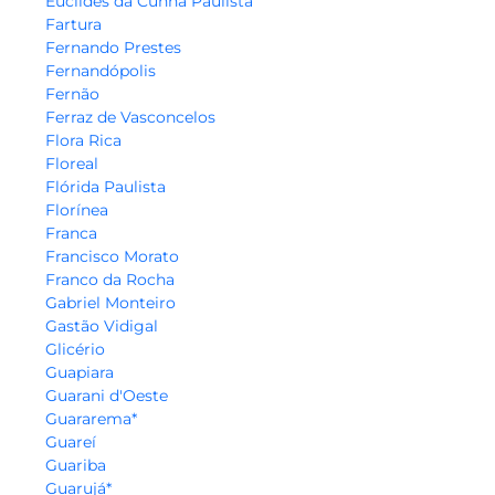
Euclides da Cunha Paulista
Fartura
Fernando Prestes
Fernandópolis
Fernão
Ferraz de Vasconcelos
Flora Rica
Floreal
Flórida Paulista
Florínea
Franca
Francisco Morato
Franco da Rocha
Gabriel Monteiro
Gastão Vidigal
Glicério
Guapiara
Guarani d'Oeste
Guararema*
Guareí
Guariba
Guarujá*