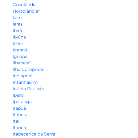
Guzolândia
Hortolândia*
Iacri
Iaras
Ibirá
Ibiúna
Icém
Igaratá
Iguape
Ilhabela*
Ilha Comprida
Indiaporã
Intanhaém*
Inúbia Paulista
Iperó
Iporanga
Irapuã
Itaberá
Itaí
Itaoca
Itapecerica da Serra