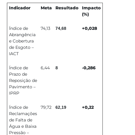
Indicador
Meta
Resultado
Impacto
(%)
Índice de
74,13
+0,028​
74,68
Abrangência
e Cobertura
de Esgoto –
IACT
Índice de
6,44
-0,286
8
Prazo de
Reposição de
Pavimento –
IPRP​
Índice de
79,72
+0,22
62,19
Reclamações
de Falta de
Água e Baixa
Pressão –