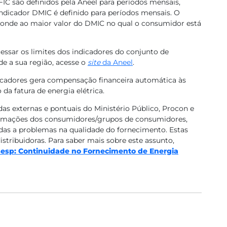
FIC são definidos pela Aneel para períodos mensais,
 indicador DMIC é definido para períodos mensais. O
sponde ao maior valor do DMIC no qual o consumidor está
essar os limites dos indicadores do conjunto de
e a sua região, acesse o
site
da Aneel​
.
dicadores gera compensação financeira automática às
da fatura de energia elétrica.
 externas e pontuais do Ministério Público, Procon e
clamações dos consumidores/grupos de consumidores,
das a problemas na qualidade do fornecimento. Estas
stribuidoras. Para saber mais sobre este assunto,
sesp: Continuidade no Fornecimento de Energia