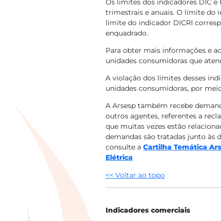
Os limites dos indicadores DIC e 
trimestrais e anuais. O limite do
limite do indicador DICRI corre
enquadrado.
Para obter mais informações e ac
unidades consumidoras que atend
A violação dos limites desses in
unidades consumidoras, por meio 
A Arsesp também recebe demandas
outros agentes, referentes a re
que muitas vezes estão relaciona
demandas são tratadas junto às di
consulte a
Cartilha Temática Ar
Elétrica​
<< Voltar ao topo​
​ ​
Indicadores comerciais