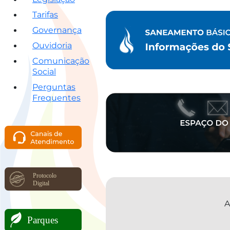
Tarifas
Governança
Ouvidoria
Comunicação
Social
Perguntas
Frequentes
A