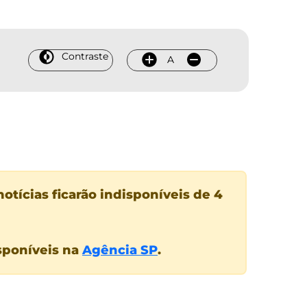
Contraste
A
otícias ficarão indisponíveis de 4
isponíveis na
Agência SP
.