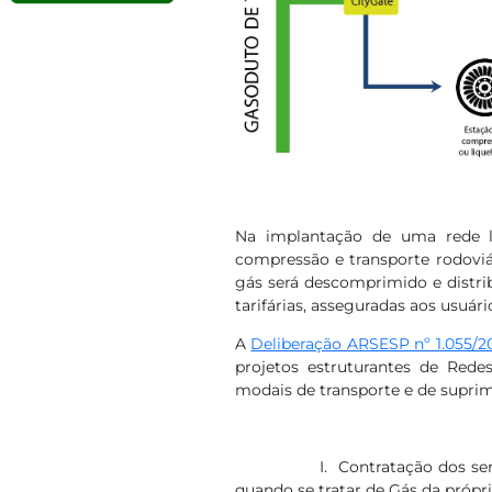
​Na implantação de uma rede lo
compressão e transporte rodoviá
gás será descomprimido e distri
tarifárias, asseguradas aos usuár
A
Deliberação ARSESP nº 1.055/2
projetos estruturantes de Rede
modais de transporte e de suprim
I. Contratação dos serviços 
quando se tratar de Gás da própr