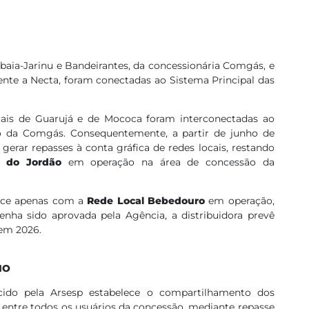
ibaia-Jarinu e Bandeirantes, da concessionária Comgás, e
ente a Necta, foram conectadas ao Sistema Principal das
ais de Guarujá e de Mococa foram interconectadas ao
ção da Comgás. Consequentemente, a partir de junho de
 gerar repasses à conta gráfica de redes locais, restando
s do Jordão
em operação na área de concessão da
ece apenas com a
Rede Local Bebedouro
em operação,
nha sido aprovada pela Agência, a distribuidora prevê
em 2026.
IO
cido pela Arsesp estabelece o compartilhamento dos
is entre todos os usuários da concessão, mediante repasse